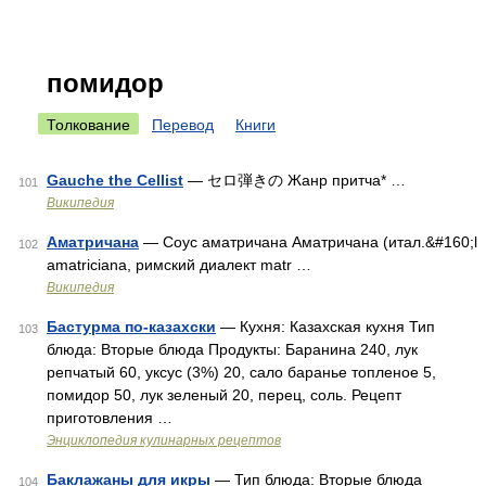
помидор
Толкование
Перевод
Книги
Gauche the Cellist
— セロ弾きの Жанр притча* …
101
Википедия
Аматричана
— Соус аматричана Аматричана (итал.&#160;l
102
amatriciana, римский диалект matr …
Википедия
Бастурма по-казахски
— Кухня: Казахская кухня Тип
103
блюда: Вторые блюда Продукты: Баранина 240, лук
репчатый 60, уксус (3%) 20, сало баранье топленое 5,
помидор 50, лук зеленый 20, перец, соль. Рецепт
приготовления …
Энциклопедия кулинарных рецептов
Баклажаны для икры
— Тип блюда: Вторые блюда
104